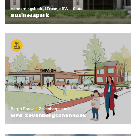
Aannemingsbedrijf Fraanje BV.
Sluis
Businesspark
Bergh Bouw
Zevenbergsehoek
MFA Zevenbergschenhoek