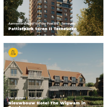
Aannemersbedrijf Van der Poel BV
Terneuzen
Pattistpark toren II Terneuzen
Van Wijnen
Domburg
Nieuwbouw Hotel The Wigwam in