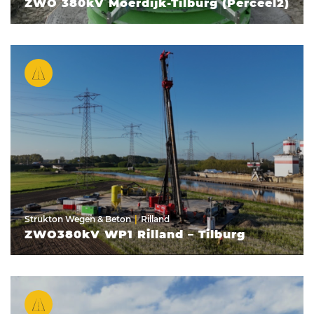
ZWO 380kV Moerdijk-Tilburg (Perceel2)
Strukton Wegen & Beton
Rilland
ZWO380kV WP1 Rilland – Tilburg