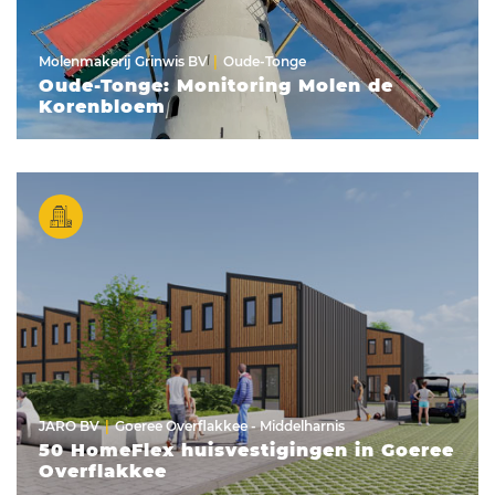
Molenmakerij Grinwis BV
Oude-Tonge
Oude-Tonge: Monitoring Molen de
Korenbloem
JARO BV
Goeree Overflakkee - Middelharnis
50 HomeFlex huisvestigingen in Goeree
Overflakkee