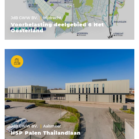
JdB GWW BV.
Mijdrecht
Voorbelasting deelgebied 6 Het
Oosterland
JdB GWW BV.
Aalsmeer
HSP Palen Thailandlaan