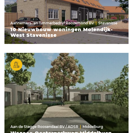
Aannemers- en Timmerbedrijf Roozemond BV
Stavenisse
10 Nieuwbouw woningen Molendijk-
West Stavenisse
Aan de Stegge Roosendaal BV / ADSR
Middelburg