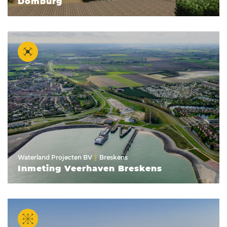
Domburg
Waterland Projecten BV
Breskens
Inmeting Veerhaven Breskens